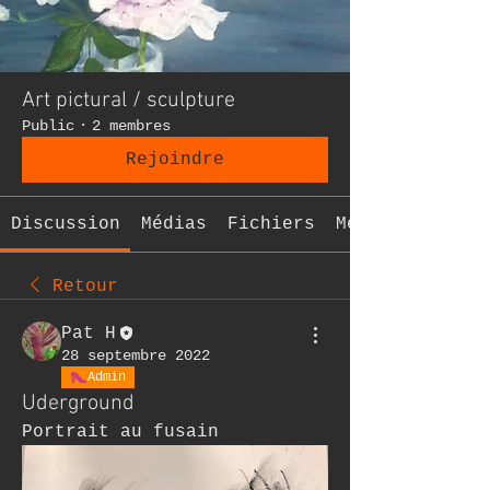
Art pictural / sculpture
Public
·
2 membres
Rejoindre
Discussion
Médias
Fichiers
Membres
Retour
Pat H
28 septembre 2022
Admin
Uderground
Portrait au fusain