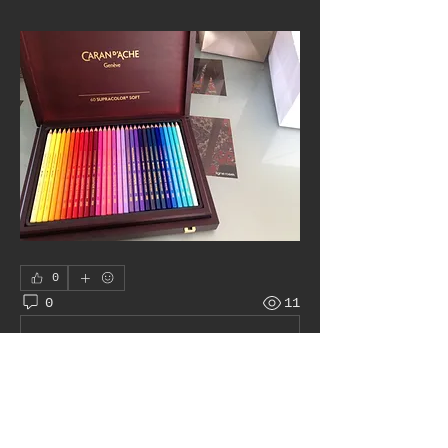
0
0
11
Write a comment...
À propos