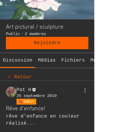
Art pictural / sculpture
Public
·
2 membres
Rejoindre
Discussion
Médias
Fichiers
Membres
Retour
Pat H
25 septembre 2019
Admin
Rêve d'enfance!
rêve d'enfance en couleur 
réalisé...