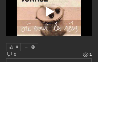
0
0
1
Rédigez un commentaire...
À propos
Le juke box autour du monde
membres
Pat H
S'abonner
Admin