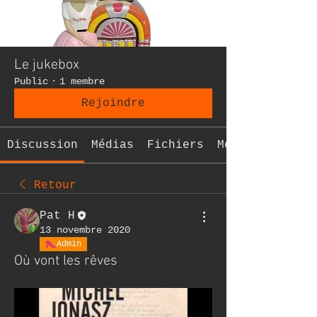
Le jukebox
Public
·
1 membre
Rejoindre
Discussion
Médias
Fichiers
Membres
Retour
Pat H
13 novembre 2020
Admin
Où vont les rêves