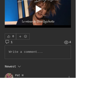
0
1
4
Write a comment...
Newest
Pat H
Jun 21, 2022
•
souvenirs, souvenirs, bonne soirée 
et bonne fête de la musique!
Like