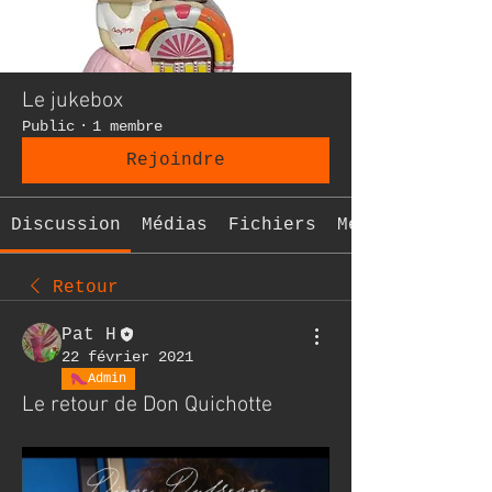
Le jukebox
Public
·
1 membre
Rejoindre
Discussion
Médias
Fichiers
Membres
Retour
Pat H
22 février 2021
Admin
Le retour de Don Quichotte