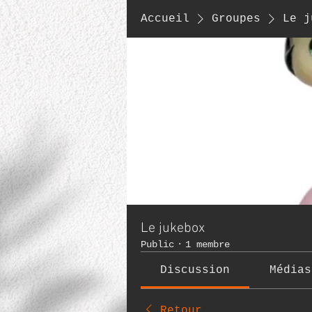
Accueil
Groupes
Le j
Le jukebox
Public
·
1 membre
Discussion
Médias
Retour