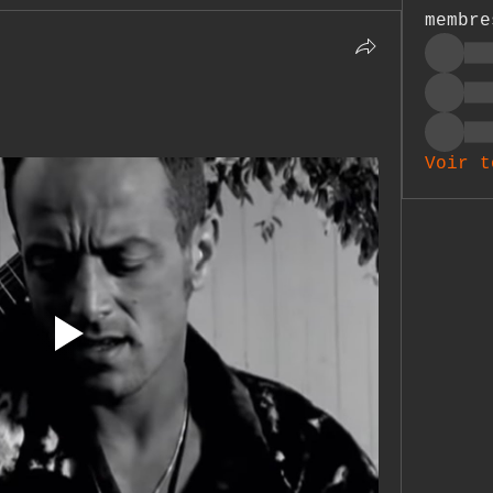
membre
Voir t