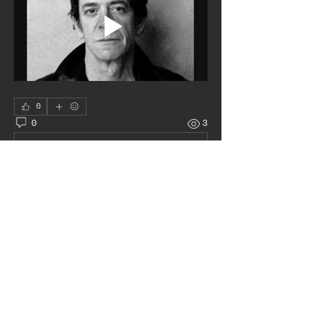
0
0
3
Write a comment...
À propos
Le juke box autour du monde
membres
Pat H
S'abonner
Admin