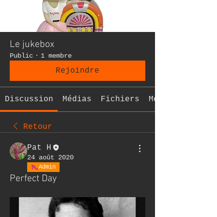
Le jukebox
Public
·
1 membre
Rejoindre
Discussion
Médias
Fichiers
Membres
Retour
Pat H
24 août 2020
Admin
Perfect Day