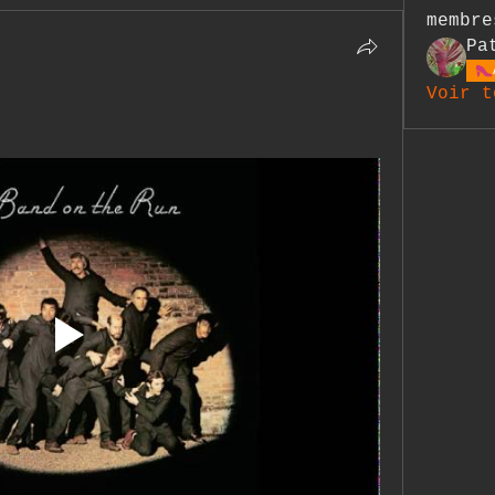
membre
Pa
Voir t