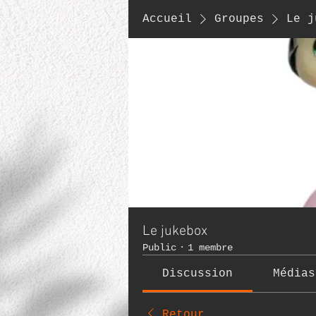
Accueil
Groupes
Le j
Le jukebox
Public
·
1 membre
Discussion
Médias
Retour