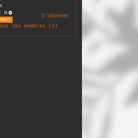
s
t H
S'abonner
Admin
ous les membres (1)