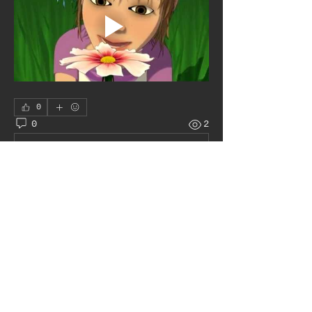
0
0
2
撰寫留言......
À propos
Le juke box autour du monde
membres
Pat H
S'abonner
Admin