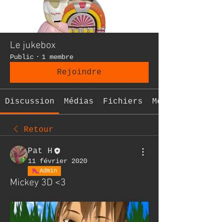
Le jukebox
Public
·
1 membre
Rejoindre
Discussion
Médias
Fichiers
Membres
Retour
Pat H
11 février 2020
Admin
Mickey 3D <3