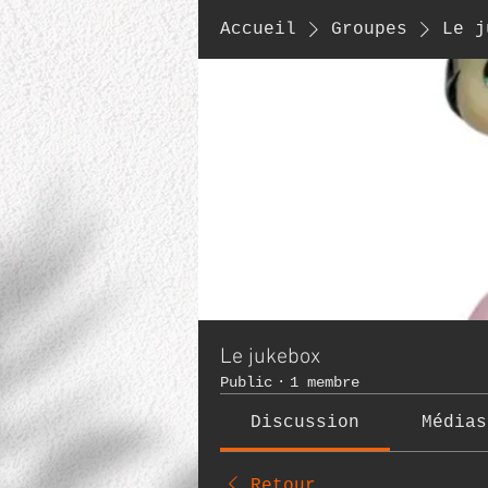
Accueil
Groupes
Le j
Le jukebox
Public
·
1 membre
Discussion
Médias
Retour