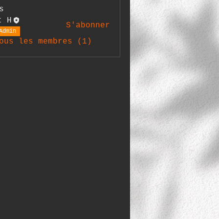
s
t H
S'abonner
Admin
ous les membres (1)