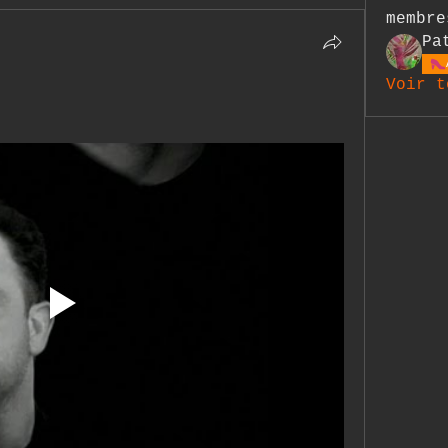
membre
Pa
Voir t