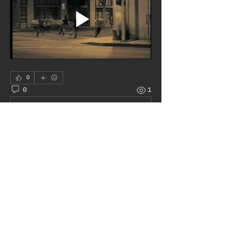
0
0
1
Write a comment...
À propos
Le juke box autour du monde
membres
Pat H
S'abonner
Admin