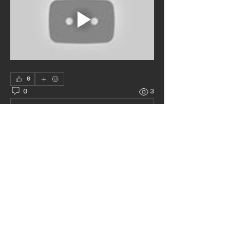
0
0
3
Write a comment...
À propos
Le juke box autour du monde
membres
Pat H
S'abonner
Admin