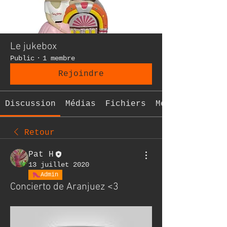
Le jukebox
Public
·
1 membre
Rejoindre
Discussion
Médias
Fichiers
Membres
Retour
Pat H
13 juillet 2020
Admin
Concierto de Aranjuez <3