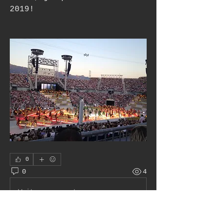
2019!
0
0
4
Write a comment...