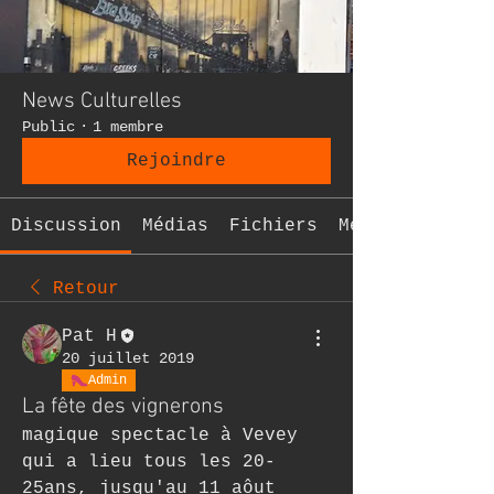
News Culturelles
Public
·
1 membre
Rejoindre
Discussion
Médias
Fichiers
Membres
Retour
Pat H
20 juillet 2019
Admin
La fête des vignerons
magique spectacle à Vevey 
qui a lieu tous les 20-
25ans, jusqu'au 11 aôut 