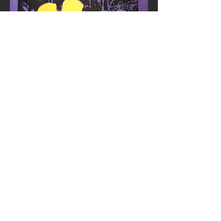
0
0
2
Write a comment...
À propos
Bienvenue dans le groupe !
Communiquez avec d'autres
membres, suivez les
actualités et partagez du
contenu.