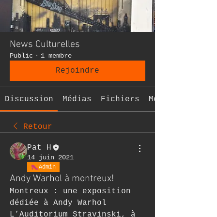
News Culturelles
Public
·
1 membre
Rejoindre
Discussion
Médias
Fichiers
Membres
Retour
Pat H
14 juin 2021
Admin
Andy Warhol à montreux!
Montreux : une exposition 
dédiée à Andy Warhol 
L’Auditorium Stravinski, à 