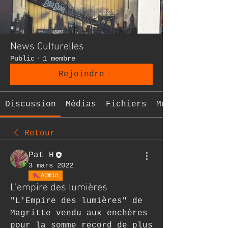
News Culturelles
Public
·
1 membre
Rejoindre
Discussion
Médias
Fichiers
Membres
Retour
Pat H
3 mars 2022
Admin
L'empire des lumières
"L'Empire des lumières" de 
Magritte vendu aux enchères 
pour la somme record de plus 