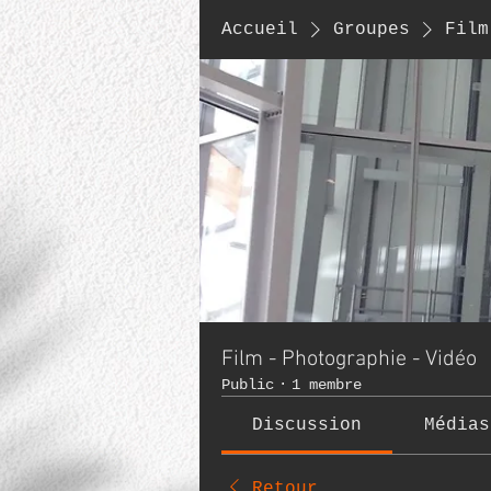
Accueil
Groupes
Film
Film - Photographie - Vidéo
Public
·
1 membre
Discussion
Médias
Retour