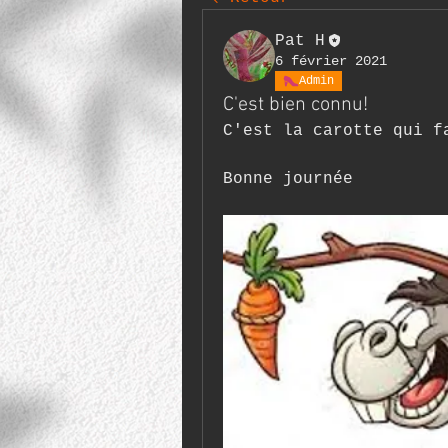
Pat H
6 février 2021
Admin
C'est bien connu!
C'est la carotte qui f
Bonne journée