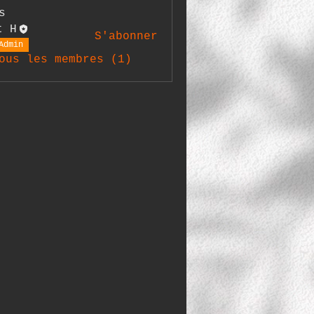
s
t H
S'abonner
Admin
ous les membres (1)