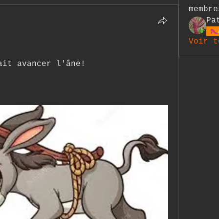
membre
Pa
Voir t
ait avancer l'âne!