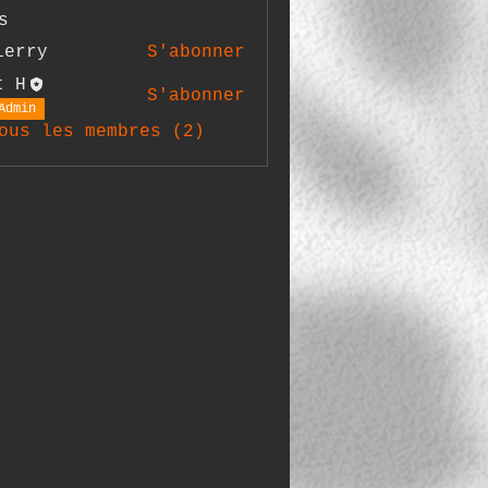
s
ierry
S'abonner
y
t H
S'abonner
Admin
ous les membres (2)