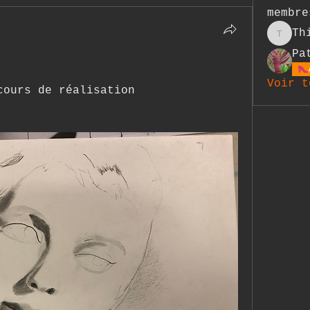
membre
Th
Thierr
Pa
Voir t
cours de réalisation