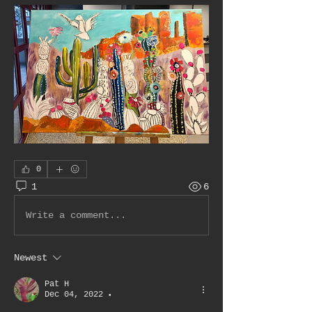
0
1
6
Write a comment...
Newest
Pat H
Dec 04, 2022
•