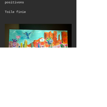
positivons
Toile finie
Like
À propos
peinture, aquarelle, pastel,