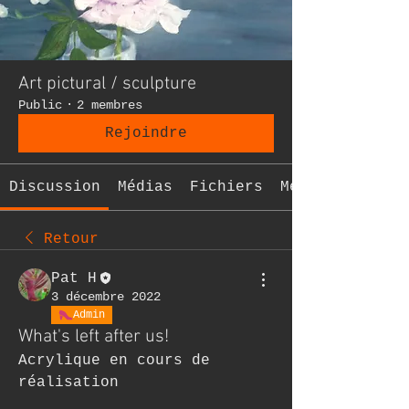
Art pictural / sculpture
Public
·
2 membres
Rejoindre
Discussion
Médias
Fichiers
Membres
Retour
Pat H
3 décembre 2022
Admin
What's left after us!
Acrylique en cours de 
réalisation