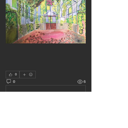
0
0
6
Write a comment...
À propos
peinture, aquarelle, pastel,