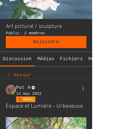
Art pictural / sculpture
Public
·
2 membres
Rejoindre
Discussion
Médias
Fichiers
Membres
Retour
Pat H
12 mai 2022
Admin
Espace et Lumière - Urbexeuse