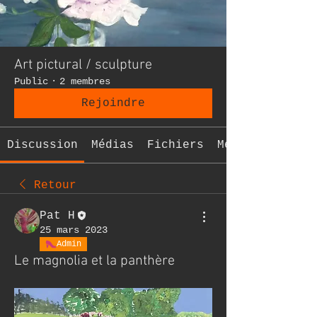
Art pictural / sculpture
Public
·
2 membres
Rejoindre
Discussion
Médias
Fichiers
Membres
Retour
Pat H
25 mars 2023
Admin
Le magnolia et la panthère