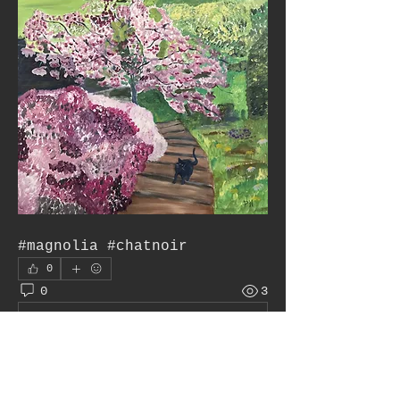
#magnolia #chatnoir
0
0
3
Write a comment...