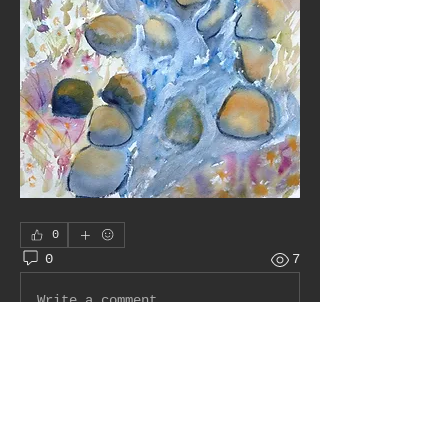
0
0
7
Write a comment...
À propos
peinture, aquarelle, pastel,
encre, sculpture, ...