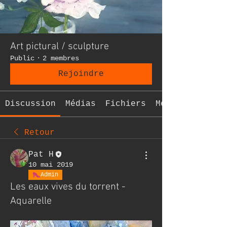
Art pictural / sculpture
Public
·
2 membres
Rejoindre
Discussion
Médias
Fichiers
Membres
Retour
Pat H
10 mai 2019
Admin
Les eaux vives du torrent -
Aquarelle