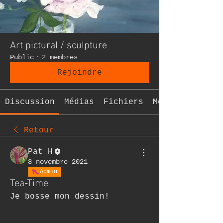
Art pictural / sculpture
Public
·
2 membres
Rejoindre
Discussion
Médias
Fichiers
Membres
Retour
Pat H
8 novembre 2021
Admin
Tea-Time
Je bosse mon dessin!