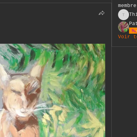
membre
Th
Thierr
Pa
Voir t