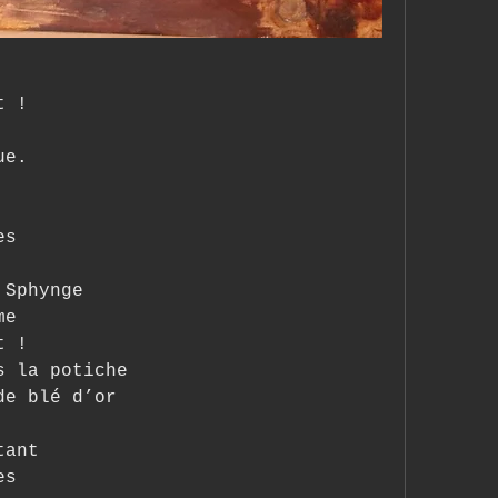
t !
ue.
es
 Sphynge
me
t !
s la potiche
de blé d’or
tant
es