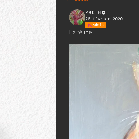
Pat H
26 février 2020
Admin
La féline