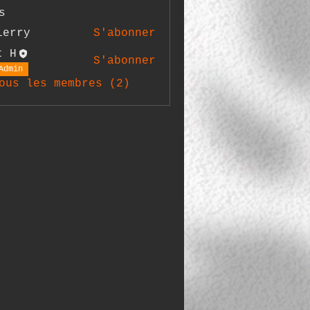
s
ierry
S'abonner
y
t H
S'abonner
Admin
ous les membres (2)