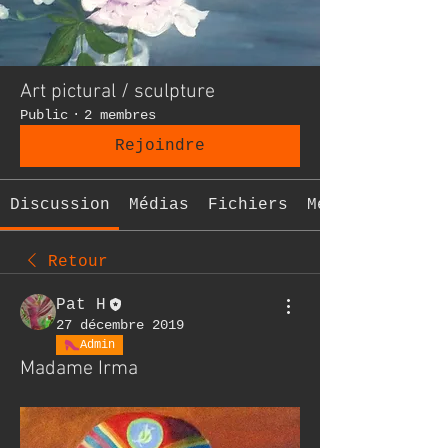
Art pictural / sculpture
Public
·
2 membres
Rejoindre
Discussion
Médias
Fichiers
Membres
Retour
Pat H
27 décembre 2019
Admin
Madame Irma