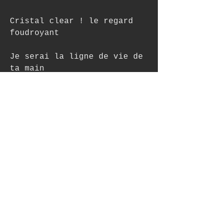
Cristal clear ! le regard 
foudroyant
Je serai la ligne de vie de 
ta main
dans la mienne
0
1
8
Write a comment...
Newest
Pat H
May 30, 2020
•