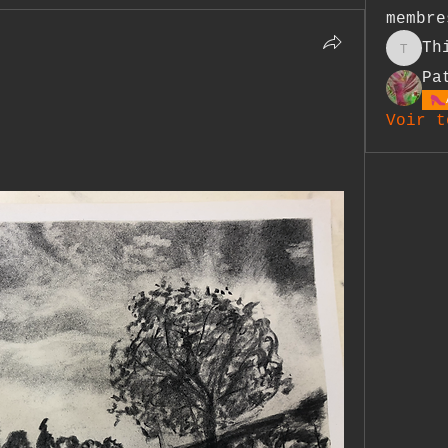
membre
Th
Thierr
Pa
Voir t