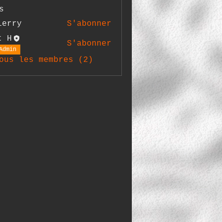
s
ierry
S'abonner
y
t H
S'abonner
Admin
ous les membres (2)