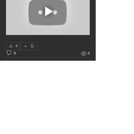
0
0
3
Plaats een opmerking...
À propos
Le juke box autour du monde
membres
Pat H
S'abonner
Admin