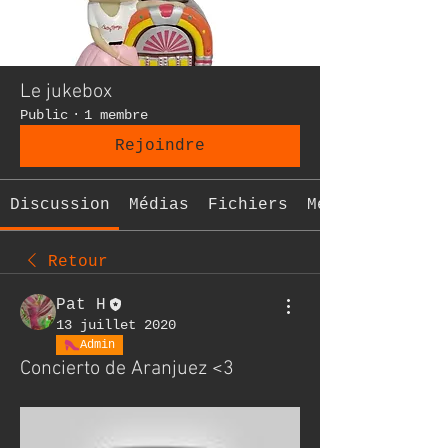
Le jukebox
Public
·
1 membre
Rejoindre
Discussion
Médias
Fichiers
Membres
Retour
Pat H
13 juillet 2020
Admin
Concierto de Aranjuez <3