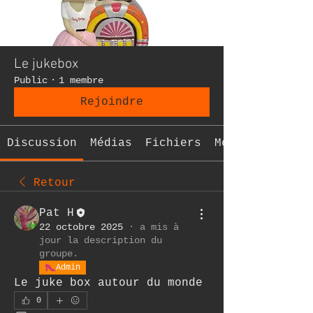
Le jukebox
Public
·
1 membre
Rejoindre
Discussion
Médias
Fichiers
Membres
Retour
Pat H
22 octobre 2025
·
a mis à
jour la description du
groupe.
Admin
Le juke box autour du monde 
0