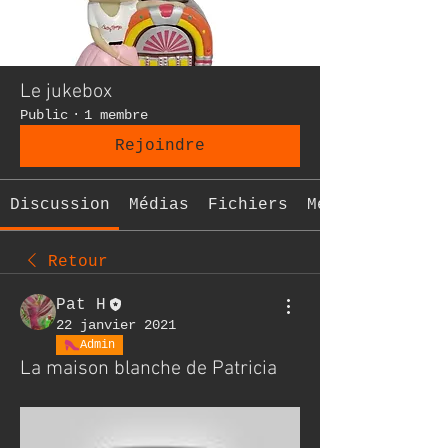
Le jukebox
Public
·
1 membre
Rejoindre
Discussion
Médias
Fichiers
Membres
Retour
Pat H
22 janvier 2021
Admin
La maison blanche de Patricia