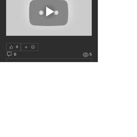
0
0
5
Write a comment...
À propos
Le juke box autour du monde
membres
Pat H
S'abonner
Admin