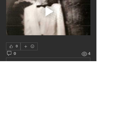
0
0
4
Write a comment...
À propos
Le juke box autour du monde
membres
Pat H
S'abonner
Admin