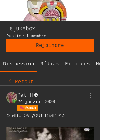
Le jukebox
Public
·
1 membre
Rejoindre
Discussion
Médias
Fichiers
Membres
Retour
Pat H
24 janvier 2020
Admin
Stand by your man <3