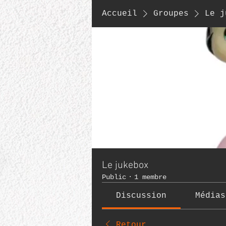
Accueil
Groupes
Le j
Le jukebox
Public
·
1 membre
Discussion
Médias
Retour