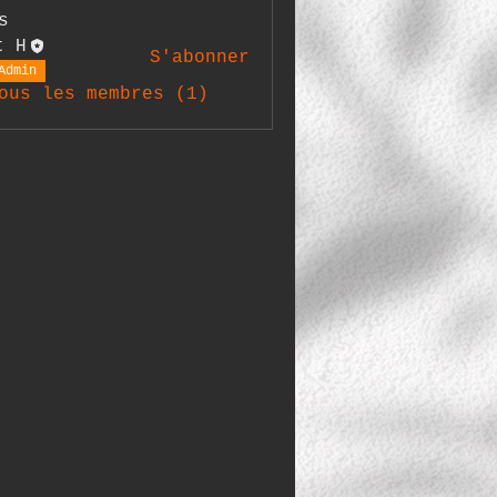
s
t H
S'abonner
Admin
ous les membres (1)