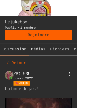
Le jukebox
Public
·
1 membre
Rejoindre
Discussion
Médias
Fichiers
Membres
Retour
Pat H
5 mai 2022
Admin
La boite de jazz!