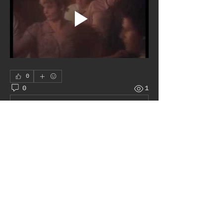
0
0
1
Write a comment...
À propos
Le juke box autour du monde
membres
Pat H
S'abonner
Admin