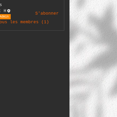
s
t H
S'abonner
Admin
ous les membres (1)