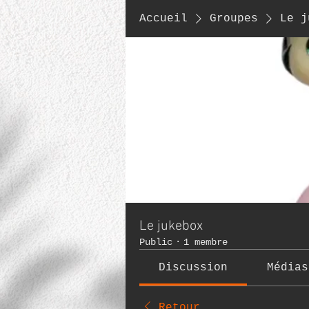
Accueil
Groupes
Le j
Le jukebox
Public
·
1 membre
Discussion
Médias
Retour