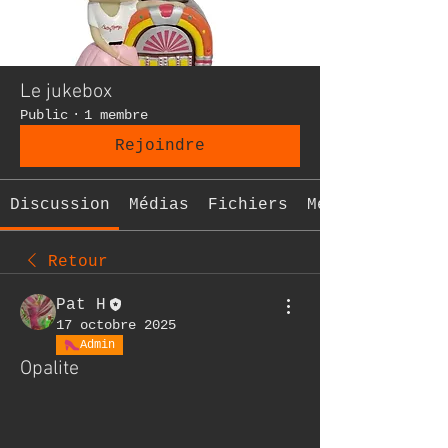
Le jukebox
Public
·
1 membre
Rejoindre
Discussion
Médias
Fichiers
Membres
Retour
Pat H
17 octobre 2025
Admin
Opalite