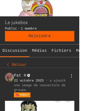
Le jukebox
Public
·
1 membre
Rejoindre
Discussion
Médias
Fichiers
Membres
Retour
Pat H
22 octobre 2025
·
a ajouté
une image de couverture de
groupe.
Admin