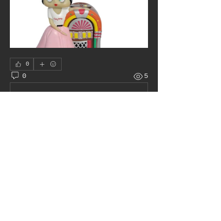
0
0
5
Write a comment...
À propos
Le juke box autour du monde
membres
Pat H
S'abonner
Admin
Voir tous les membres (1)