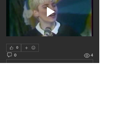
0
0
4
Write a comment...
À propos
Le juke box autour du monde
membres
Pat H
S'abonner
Admin