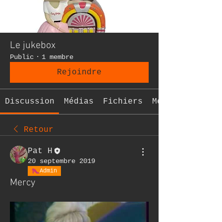
Le jukebox
Public
·
1 membre
Rejoindre
Discussion
Médias
Fichiers
Membres
Retour
Pat H
20 septembre 2019
Admin
Mercy