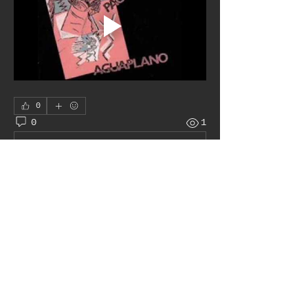
0
0
1
Write a comment...
À propos
Le juke box autour du monde
membres
Pat H
S'abonner
Admin