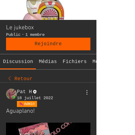
Le jukebox
Public
·
1 membre
Rejoindre
Discussion
Médias
Fichiers
Membres
Retour
Pat H
18 juillet 2022
Admin
Aguaplano!