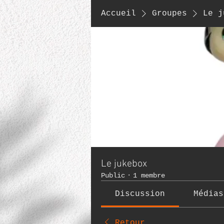
Accueil
Groupes
Le j
Le jukebox
Public
·
1 membre
Discussion
Médias
Retour