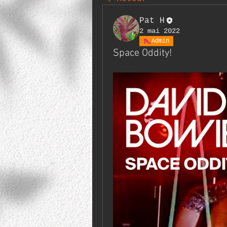
Pat H
2 mai 2022
Admin
Space Oddity!