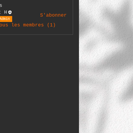
s
t H
S'abonner
Admin
ous les membres (1)