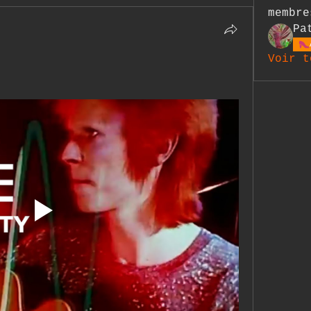
membre
Pa
Voir t