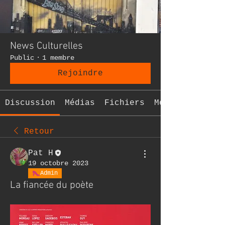
News Culturelles
Public
·
1 membre
Rejoindre
Discussion
Médias
Fichiers
Membres
Retour
Pat H
19 octobre 2023
Admin
La fiancée du poète