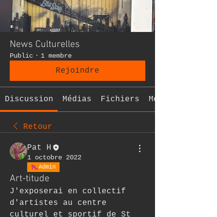
News Culturelles
Public
·
1 membre
Rejoindre
Discussion
Médias
Fichiers
Membres
Retour
Pat H
1 octobre 2022
Admin
Art-titude
J'exposerai en collectif 
d'artistes au centre 
culturel et sportif de St 