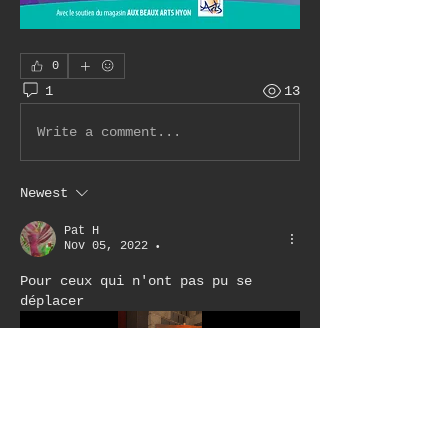
0
1
13
Write a comment...
Newest
Pat H
Nov 05, 2022
•
Pour ceux qui n'ont pas pu se 
déplacer