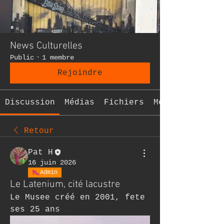
News Culturelles
Public
·
1 membre
Rejoindre
Discussion
Médias
Fichiers
Membres
Retour
Pat H
16 juin 2026
Admin
Le Latenium, cité lacustre
Le Musee créé en 2001, fete 
ses 25 ans 