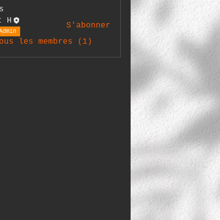
s
t H
S'abonner
Admin
ous les membres (1)