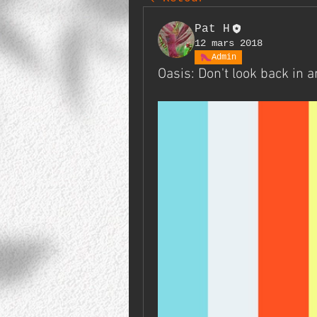
Pat H
12 mars 2018
Admin
Oasis: Don't look back in 