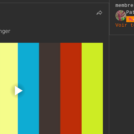
membre
Pa
Voir t
anger