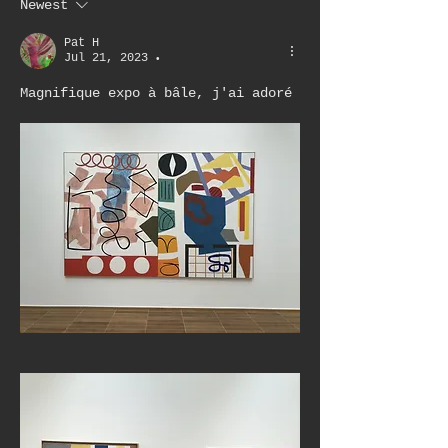
Newest
Pat H
Jul 21, 2023
•
Magnifique expo à bâle, j'ai adoré