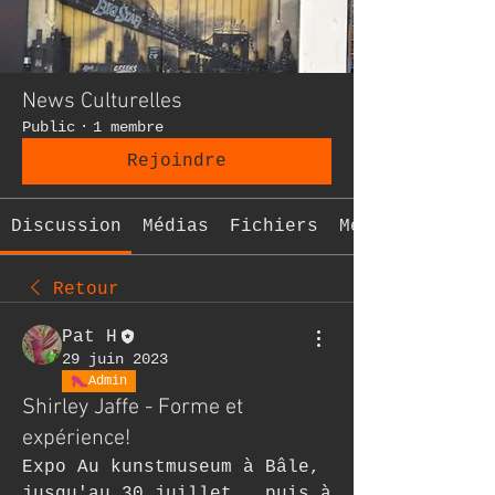
News Culturelles
Public
·
1 membre
Rejoindre
Discussion
Médias
Fichiers
Membres
Retour
Pat H
29 juin 2023
Admin
Shirley Jaffe - Forme et
expérience!
Expo Au kunstmuseum à Bâle, 
jusqu'au 30 juillet , puis à 