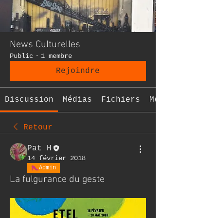
News Culturelles
Public
·
1 membre
Rejoindre
Discussion
Médias
Fichiers
Membres
Retour
Pat H
14 février 2018
Admin
La fulgurance du geste