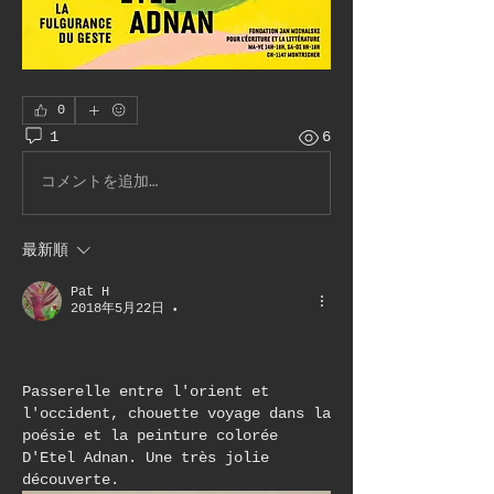
0
1
6
コメントを追加…
最新順
Pat H
2018年5月22日
•
Passerelle entre l'orient et 
l'occident, chouette voyage dans la 
poésie et la peinture colorée 
D'Etel Adnan. Une très jolie 
découverte.