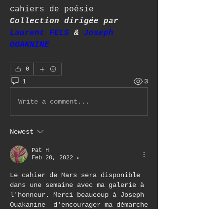
cahiers de poésie
Collection dirigée par 
Laurent FELS
 & 
Joseph 
OUAKNINE
0
1
3
Write a comment...
Newest
Pat H
Feb 20, 2022
•
Le cahier de Mars sera disponible 
dans une semaine avec ma galerie à 
l'honneur. Merci beaucoup à Joseph 
Ouakanine  d'encourager ma démarche 
artistique.