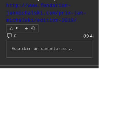
http://www.fondation-
janmichalski.com/prix-jan-
michalski/edition-2019/
0
0
4
Escribir un comentario...
À propos
Bienvenue dans le groupe !
Communiquez avec d'autres
membres, suivez les
actualités et partagez du
contenu.
membres
Pat H