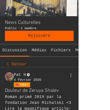
News Culturelles
Public
·
1 membre
Rejoindre
Discussion
Médias
Fichiers
Membres
Retour
Pat H
4 février 2020
Admin
Douleur de Zeruya Shalev
Roman primé 2019 par la 
fondation Jean Michalski <3
Lire le magnifique article: