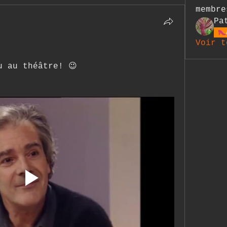
membre
Pa
Voir t
u au théâtre! 😉