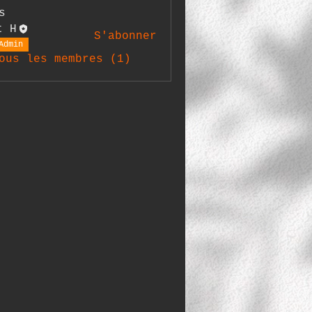
s
t H
S'abonner
Admin
ous les membres (1)