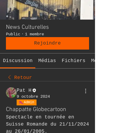
News Culturelles
Public
·
1 membre
Rejoindre
Discussion
Médias
Fichiers
Membres
Retour
Pat H
9 octobre 2024
Admin
Chappatte Globecartoon
Spectacle en tournée en 
Suisse Romande du 21/11/2024 
au 26/01/2005.