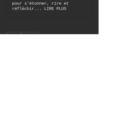
pour s'étonner, rire et
réfléchir... LIRE PLUS
0
0
8
Write a comment...
À propos
Bienvenue dans le groupe !
Communiquez avec d'autres
membres, suivez les
actualités et partagez du
contenu.
membres