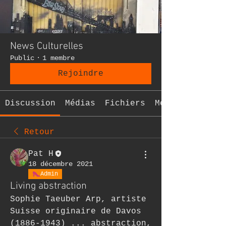
News Culturelles
Public
·
1 membre
Rejoindre
Discussion
Médias
Fichiers
Membres
Retour
Pat H
18 décembre 2021
Admin
Living abstraction
Sophie Taeuber Arp, artiste 
Suisse originaire de Davos 
(1886-1943) ... abstraction, 