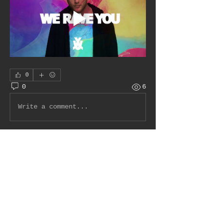
0
0
6
Write a comment...
À propos
Bienvenue dans le groupe !
Communiquez avec d'autres
membres, suivez les
actualités et partagez du
contenu.