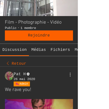
Film - Photographie - Vidéo
Public
·
1 membre
Rejoindre
Discussion
Médias
Fichiers
Membres
Retour
Pat H
26 mai 2020
Admin
We rave you!