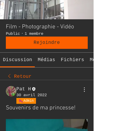
Film - Photographie - Vidéo
Public
·
1 membre
Rejoindre
Discussion
Médias
Fichiers
Membres
Retour
Pat H
30 avril 2022
Admin
Souvenirs de ma princesse!