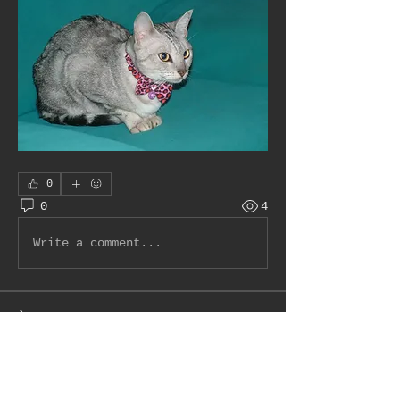
0
0
4
Write a comment...
À propos
Bienvenue dans le groupe !
Communiquez avec d'autres
membres, suivez les
actualités et partagez du