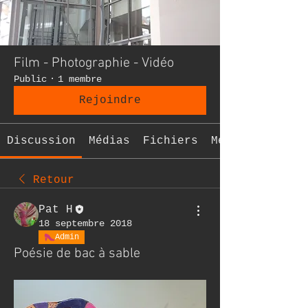
Film - Photographie - Vidéo
Public
·
1 membre
Rejoindre
Discussion
Médias
Fichiers
Membres
Retour
Pat H
18 septembre 2018
Admin
Poésie de bac à sable