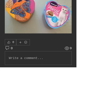
0
0
9
Write a comment...
À propos
Bienvenue dans le groupe !
Communiquez avec d'autres
membres, suivez les
actualités et partagez du
contenu.